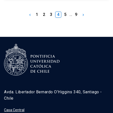
1
2
3
4
5
…
9
keyboard_arrow_left
keyboard_arrow_right
Avda. Libertador Bernardo O’Higgins 340, Santiago -
Chile
Casa Central