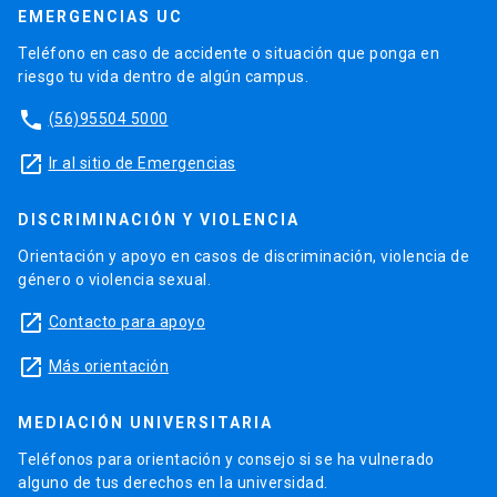
EMERGENCIAS UC
Teléfono en caso de accidente o situación que ponga en
riesgo tu vida dentro de algún campus.
phone
(56)95504 5000
launch
Ir al sitio de Emergencias
DISCRIMINACIÓN Y VIOLENCIA
Orientación y apoyo en casos de discriminación, violencia de
género o violencia sexual.
launch
Contacto para apoyo
launch
Más orientación
MEDIACIÓN UNIVERSITARIA
Teléfonos para orientación y consejo si se ha vulnerado
alguno de tus derechos en la universidad.