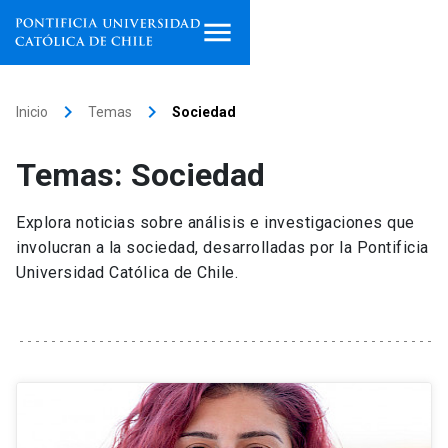
Inicio
keyboard_arrow_right
keyboard_arrow_right
Inicio
Temas
Sociedad
Programas de estudio
Temas: Sociedad
Facultades, escuelas e
institutos
Explora noticias sobre análisis e investigaciones que
involucran a la sociedad, desarrolladas por la Pontificia
Investigación
Universidad Católica de Chile.
Internacionalización
launch
Extensión
Vinculación