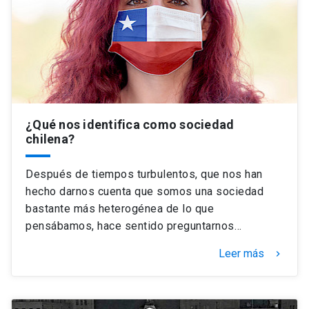
Universidad
keyboard_arrow_down
Información para
Futuros estudiantes
Go to english site
launch
Estudiantes
ACCESOS DIRECTOS
¿Qué nos identifica como sociedad
chilena?
Admisión
launch
Académicos
Mi Cuenta UC
launch
Después de tiempos turbulentos, que nos han
Personal
hecho darnos cuenta que somos una sociedad
Correo UC
launch
bastante más heterogénea de lo que
launch
Alumni
pensábamos, hace sentido preguntarnos…
Mi Portal UC
launch
Padres y familia
Leer más
keyboard_arrow_right
Medios
Biblioteca
launch
launch
Vecinos
Donaciones
launch