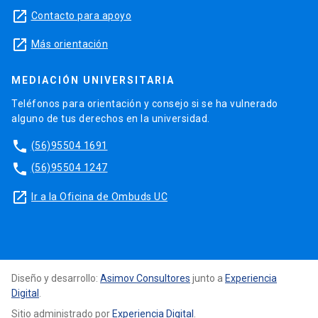
launch
Contacto para apoyo
launch
Más orientación
MEDIACIÓN UNIVERSITARIA
Teléfonos para orientación y consejo si se ha vulnerado
alguno de tus derechos en la universidad.
phone
(56)95504 1691
phone
(56)95504 1247
launch
Ir a la Oficina de Ombuds UC
Diseño y desarrollo:
Asimov Consultores
junto a
Experiencia
Digital
.
Sitio administrado por
Experiencia Digital
.