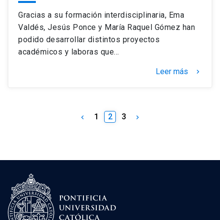
Gracias a su formación interdisciplinaria, Ema
Valdés, Jesús Ponce y María Raquel Gómez han
podido desarrollar distintos proyectos
académicos y laboras que…
Leer más
keyboard_arrow_right
1
2
3
keyboard_arrow_left
keyboard_arrow_right