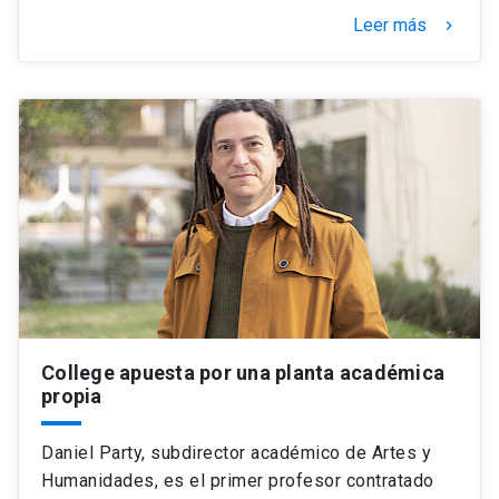
Leer más
keyboard_arrow_right
College apuesta por una planta académica
propia
Daniel Party, subdirector académico de Artes y
Humanidades, es el primer profesor contratado