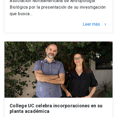
Asociación Norteamericana de Antropología
Biológica por la presentación de su investigación
que busca…
Leer más
keyboard_arrow_right
College UC celebra incorporaciones en su
planta académica