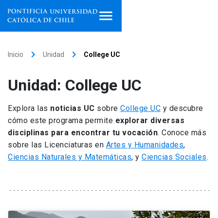
Inicio
keyboard_arrow_right
keyboard_arrow_right
Inicio
Unidad
College UC
Programas de estudio
Unidad: College UC
Facultades, escuelas e
institutos
Explora las
noticias UC
sobre
College UC
y descubre
cómo este programa permite
explorar diversas
Investigación
disciplinas para encontrar tu vocación
. Conoce más
sobre las Licenciaturas en
Artes y Humanidades
,
Internacionalización
launch
Ciencias Naturales y Matemáticas
, y
Ciencias Sociales
.
Extensión
Vinculación