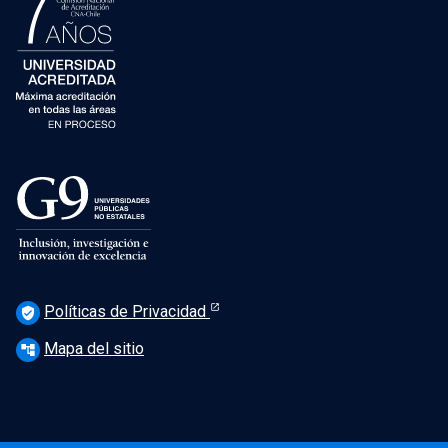
Políticas de Privacidad
verified_user
Mapa del sitio
account_tree