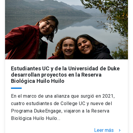
Universidad
keyboard_arrow_down
Información para
Futuros estudiantes
Go to english site
launch
Estudiantes
ACCESOS DIRECTOS
Admisión
launch
Académicos
Estudiantes UC y de la Universidad de Duke
Mi Cuenta UC
launch
desarrollan proyectos en la Reserva
Personal
Biológica Huilo Huilo
Correo UC
launch
launch
Alumni
En el marco de una alianza que surgió en 2021,
Mi Portal UC
launch
cuatro estudiantes de College UC y nueve del
Padres y familia
Programa DukeEngage, viajaron a la Reserva
Medios
Biblioteca
launch
Biológica Huilo Huilo…
launch
Vecinos
Donaciones
launch
Leer más
keyboard_arrow_right