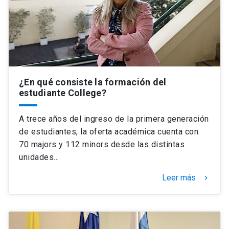
¿En qué consiste la formación del
estudiante College?
A trece años del ingreso de la primera generación
de estudiantes, la oferta académica cuenta con
70 majors y 112 minors desde las distintas
unidades…
Leer más
keyboard_arrow_right