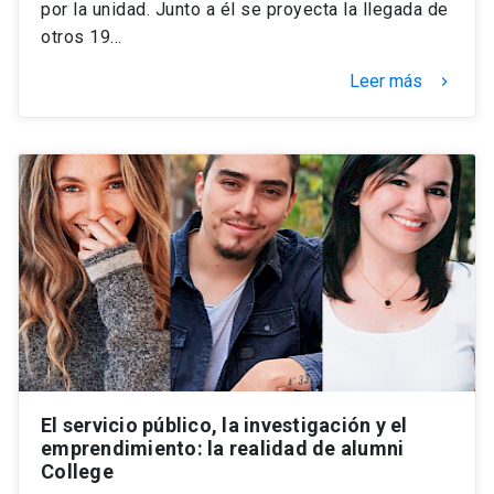
por la unidad. Junto a él se proyecta la llegada de
otros 19…
Leer más
keyboard_arrow_right
El servicio público, la investigación y el
emprendimiento: la realidad de alumni
College