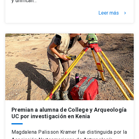
y unifican…
Leer más
keyboard_arrow_right
Premian a alumna de College y Arqueología
UC por investigación en Kenia
Magdalena Palisson Kramer fue distinguida por la