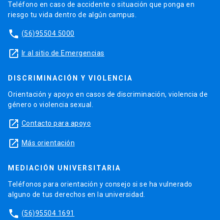
Teléfono en caso de accidente o situación que ponga en
riesgo tu vida dentro de algún campus.
phone
(56)95504 5000
launch
Ir al sitio de Emergencias
DISCRIMINACIÓN Y VIOLENCIA
Orientación y apoyo en casos de discriminación, violencia de
género o violencia sexual.
launch
Contacto para apoyo
launch
Más orientación
MEDIACIÓN UNIVERSITARIA
Teléfonos para orientación y consejo si se ha vulnerado
alguno de tus derechos en la universidad.
phone
(56)95504 1691