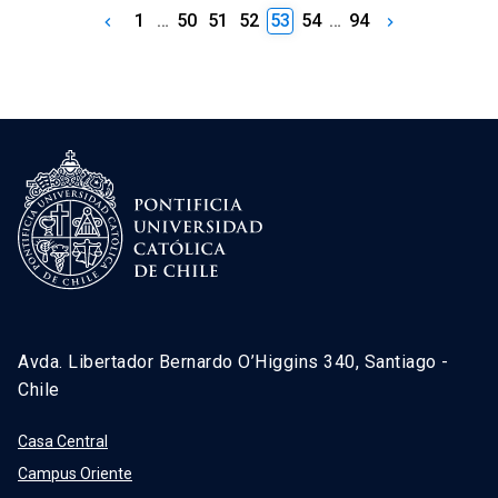
1
…
50
51
52
53
54
…
94
keyboard_arrow_left
keyboard_arrow_right
Avda. Libertador Bernardo O’Higgins 340, Santiago -
Chile
Casa Central
Campus Oriente