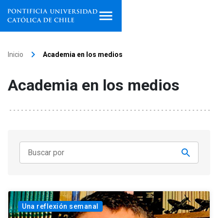
Inicio
keyboard_arrow_right
Inicio
Academia en los medios
Programas de estudio
Academia en los medios
Facultades, escuelas e
institutos
Investigación
Internacionalización
launch
Extensión
Vinculación
Una reflexión semanal