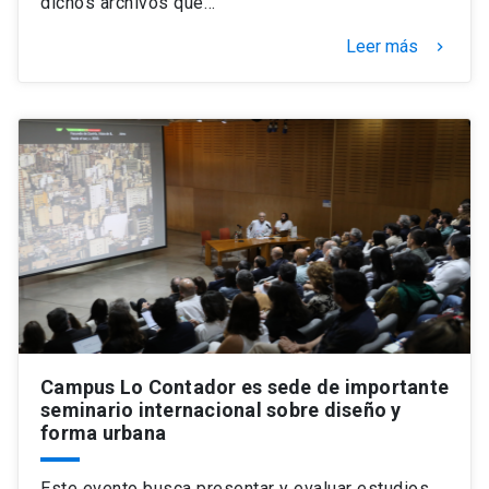
dichos archivos que…
Leer más
keyboard_arrow_right
Campus Lo Contador es sede de importante
seminario internacional sobre diseño y
forma urbana
Este evento busca presentar y evaluar estudios