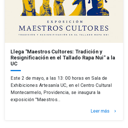
Universidad
keyboard_arrow_down
Información para
Futuros estudiantes
Go to english site
launch
Estudiantes
ACCESOS DIRECTOS
Llega "Maestros Cultores: Tradición y
Resignificación en el Tallado Rapa Nui" a la
Admisión
launch
Académicos
UC
Mi Cuenta UC
launch
Personal
Este 2 de mayo, a las 13: 00 horas en Sala de
Correo UC
launch
Exhibiciones Artesanía UC, en el Centro Cultural
launch
Alumni
Montecarmelo, Providencia, se inaugura la
Mi Portal UC
launch
exposición "Maestros…
Padres y familia
Medios
Biblioteca
launch
Leer más
keyboard_arrow_right
launch
Vecinos
Donaciones
launch