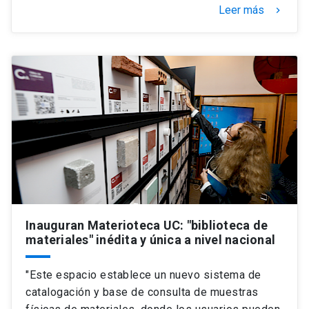
Leer más
keyboard_arrow_right
Inauguran Materioteca UC: "biblioteca de
materiales" inédita y única a nivel nacional
"Este espacio establece un nuevo sistema de
catalogación y base de consulta de muestras