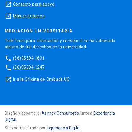
launch
Contacto para apoyo
launch
Más orientación
MEDIACIÓN UNIVERSITARIA
Teléfonos para orientación y consejo si se ha vulnerado
alguno de tus derechos en la universidad.
phone
(56)95504 1691
phone
(56)95504 1247
launch
Ir a la Oficina de Ombuds UC
Diseño y desarrollo:
Asimov Consultores
junto a
Experiencia
Digital
.
Sitio administrado por
Experiencia Digital
.