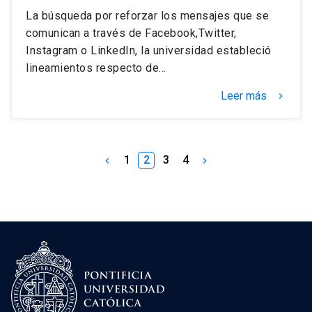
La búsqueda por reforzar los mensajes que se
comunican a través de Facebook,Twitter,
Instagram o LinkedIn, la universidad estableció
lineamientos respecto de…
Leer más
keyboard_arrow_right
1
2
3
4
keyboard_arrow_left
keyboard_arrow_right