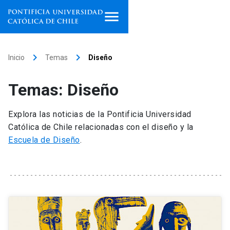
Inicio
keyboard_arrow_right
keyboard_arrow_right
Inicio
Temas
Diseño
Programas de estudio
Temas: Diseño
Facultades, escuelas e
institutos
Explora las noticias de la Pontificia Universidad
Católica de Chile relacionadas con el diseño y la
Investigación
Escuela de Diseño
.
Internacionalización
launch
Extensión
Vinculación