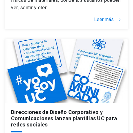
físicas de materiales, donde los usuarios pueden
ver, sentir y oler…
Leer más
keyboard_arrow_right
Direcciones de Diseño Corporativo y
Comunicaciones lanzan plantillas UC para
redes sociales