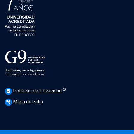
Políticas de Privacidad
verified_user
Mapa del sitio
account_tree