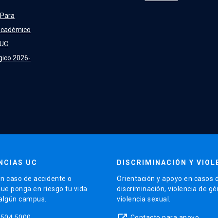
 Para
Académico
 UC
gico 2026-
NCIAS UC
DISCRIMINACIÓN Y VIOL
n caso de accidente o
Orientación y apoyo en casos 
que ponga en riesgo tu vida
discriminación, violencia de g
 algún campus.
violencia sexual.
launch
5504 5000
Contacto para apoyo