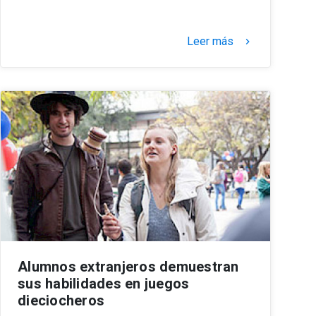
Leer más
keyboard_arrow_right
Alumnos extranjeros demuestran
sus habilidades en juegos
dieciocheros