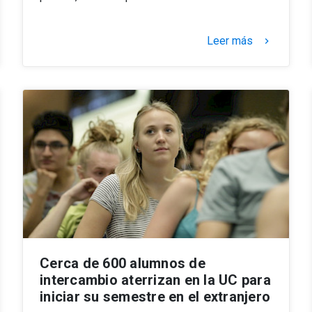
Leer más
keyboard_arrow_right
Cerca de 600 alumnos de
intercambio aterrizan en la UC para
iniciar su semestre en el extranjero