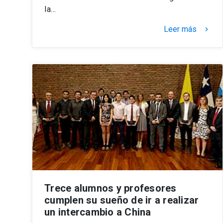
la…
Leer más
keyboard_arrow_right
Trece alumnos y profesores
cumplen su sueño de ir a realizar
un intercambio a China