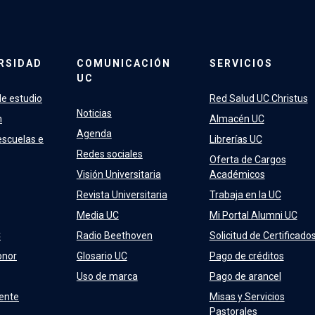
RSIDAD
COMUNICACIÓN
SERVICIOS
UC
e estudio
Red Salud UC Christus
Noticias
n
Almacén UC
Agenda
escuelas e
Librerías UC
Redes sociales
Oferta de Cargos
Visión Universitaria
Académicos
Revista Universitaria
Trabaja en la UC
Media UC
Mi Portal Alumni UC
C
Radio Beethoven
Solicitud de Certificado
onor
Glosario UC
Pago de créditos
Uso de marca
Pago de arancel
ente
Misas y Servicios
Pastorales