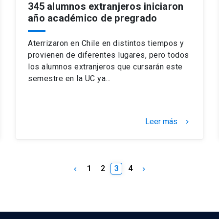
345 alumnos extranjeros iniciaron
año académico de pregrado
Aterrizaron en Chile en distintos tiempos y
provienen de diferentes lugares, pero todos
los alumnos extranjeros que cursarán este
semestre en la UC ya…
Leer más
keyboard_arrow_right
1
2
3
4
keyboard_arrow_left
keyboard_arrow_right