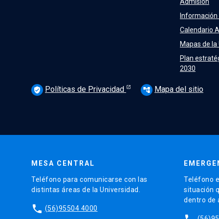
Admisión
Información
Calendario 
Mapas de la
Plan estraté
2030
Políticas de Privacidad
Mapa del sitio
verified_user
account_tree
MESA CENTRAL
EMERGE
Teléfono para comunicarse con las
Teléfono e
distintas áreas de la Universidad.
situación 
dentro de
phone
(56)95504 4000
phone
(56)9