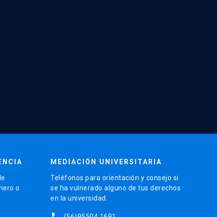
ENCIA
MEDIACIÓN UNIVERSITARIA
de
Teléfonos para orientación y consejo si
énero o
se ha vulnerado alguno de tus derechos
en la universidad.
phone
(56)95504 1691