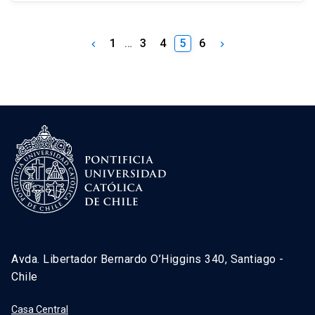
1
…
3
4
5
6
keyboard_arrow_left
keyboard_arrow_right
Avda. Libertador Bernardo O’Higgins 340, Santiago -
Chile
Casa Central