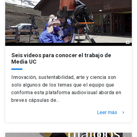
Universidad
keyboard_arrow_down
Información para
Futuros estudiantes
Go to english site
launch
Estudiantes
ACCESOS DIRECTOS
Seis videos para conocer el trabajo de
Media UC
Admisión
launch
Académicos
Mi Cuenta UC
launch
Innovación, sustentabilidad, arte y ciencia son
Personal
solo algunos de los temas que el equipo que
Correo UC
launch
conforma esta plataforma audiovisual aborda en
launch
Alumni
breves cápsulas de…
Mi Portal UC
launch
Padres y familia
Leer más
keyboard_arrow_right
Medios
Biblioteca
launch
launch
Vecinos
Donaciones
launch