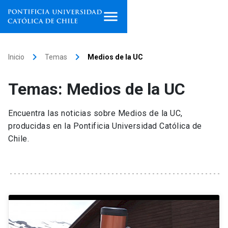
Inicio
keyboard_arrow_right
keyboard_arrow_right
Inicio
Temas
Medios de la UC
Programas de estudio
Temas: Medios de la UC
Facultades, escuelas e
institutos
Encuentra las noticias sobre Medios de la UC,
producidas en la Pontificia Universidad Católica de
Investigación
Chile.
Internacionalización
launch
Extensión
Vinculación