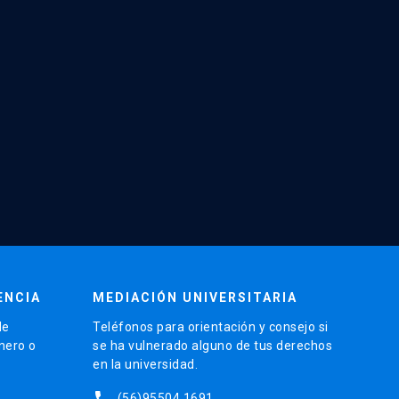
ENCIA
MEDIACIÓN UNIVERSITARIA
de
Teléfonos para orientación y consejo si
énero o
se ha vulnerado alguno de tus derechos
en la universidad.
phone
(56)95504 1691