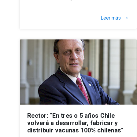
Leer más
keyboard_arrow_right
Rector: “En tres o 5 años Chile
volverá a desarrollar, fabricar y
distribuir vacunas 100% chilenas"