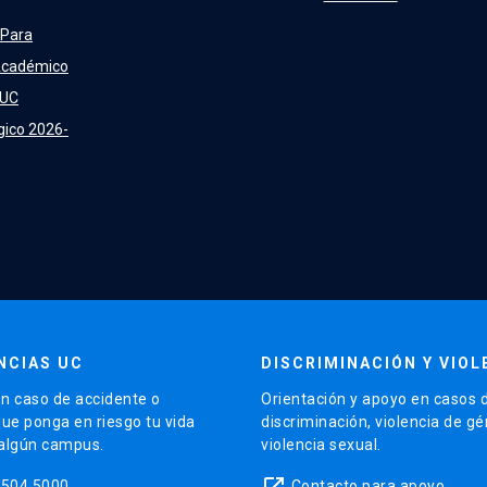
 Para
Académico
 UC
gico 2026-
NCIAS UC
DISCRIMINACIÓN Y VIOL
n caso de accidente o
Orientación y apoyo en casos 
que ponga en riesgo tu vida
discriminación, violencia de g
 algún campus.
violencia sexual.
launch
5504 5000
Contacto para apoyo