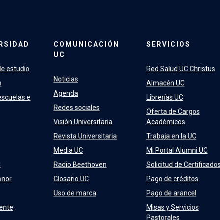
RSIDAD
COMUNICACIÓN
SERVICIOS
UC
e estudio
Red Salud UC Christus
Noticias
n
Almacén UC
Agenda
escuelas e
Librerías UC
Redes sociales
Oferta de Cargos
Visión Universitaria
Académicos
Revista Universitaria
Trabaja en la UC
Media UC
Mi Portal Alumni UC
C
Radio Beethoven
Solicitud de Certificado
onor
Glosario UC
Pago de créditos
Uso de marca
Pago de arancel
ente
Misas y Servicios
Pastorales