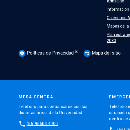
Admisión
Información
Calendario 
Mapas de la
Plan estraté
2030
Políticas de Privacidad
Mapa del sitio
verified_user
account_tree
MESA CENTRAL
EMERGE
Teléfono para comunicarse con las
Teléfono e
distintas áreas de la Universidad.
situación 
dentro de
phone
(56)95504 4000
phone
(56)9