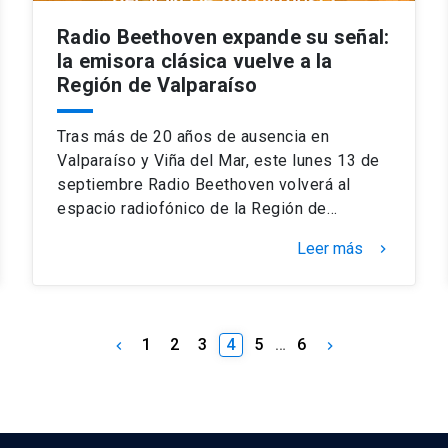
Radio Beethoven expande su señal:
la emisora clásica vuelve a la
Región de Valparaíso
Tras más de 20 años de ausencia en
Valparaíso y Viña del Mar, este lunes 13 de
septiembre Radio Beethoven volverá al
espacio radiofónico de la Región de…
Leer más
keyboard_arrow_right
1
2
3
4
5
…
6
keyboard_arrow_left
keyboard_arrow_right