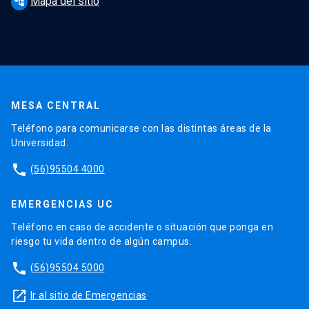
Mapa del sitio
account_tree
MESA CENTRAL
Teléfono para comunicarse con las distintas áreas de la
Universidad.
phone
(56)95504 4000
EMERGENCIAS UC
Teléfono en caso de accidente o situación que ponga en
riesgo tu vida dentro de algún campus.
phone
(56)95504 5000
launch
Ir al sitio de Emergencias