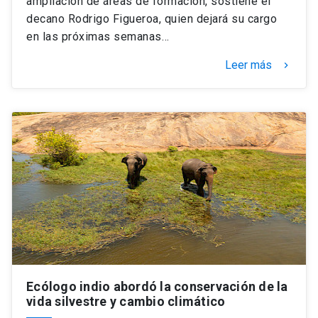
ampliación de áreas de formación, sostiene el
decano Rodrigo Figueroa, quien dejará su cargo
en las próximas semanas…
Leer más
keyboard_arrow_right
Ecólogo indio abordó la conservación de la
vida silvestre y cambio climático