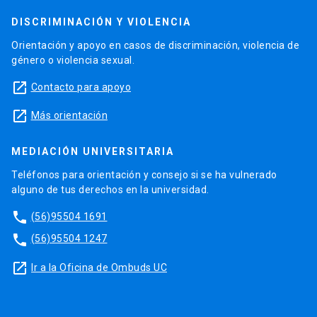
DISCRIMINACIÓN Y VIOLENCIA
Orientación y apoyo en casos de discriminación, violencia de
género o violencia sexual.
launch
Contacto para apoyo
launch
Más orientación
MEDIACIÓN UNIVERSITARIA
Teléfonos para orientación y consejo si se ha vulnerado
alguno de tus derechos en la universidad.
phone
(56)95504 1691
phone
(56)95504 1247
launch
Ir a la Oficina de Ombuds UC