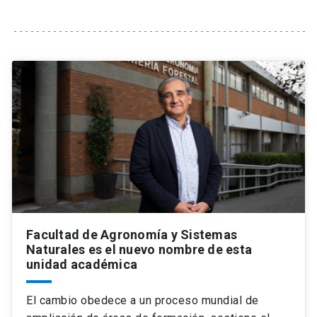
Universidad
keyboard_arrow_down
Información para
Futuros estudiantes
Go to english site
launch
Estudiantes
ACCESOS DIRECTOS
Admisión
launch
Académicos
Mi Cuenta UC
launch
Personal
Correo UC
launch
launch
Alumni
Facultad de Agronomía y Sistemas
Mi Portal UC
launch
Naturales es el nuevo nombre de esta
Padres y familia
unidad académica
Medios
Biblioteca
launch
launch
Vecinos
El cambio obedece a un proceso mundial de
Donaciones
launch