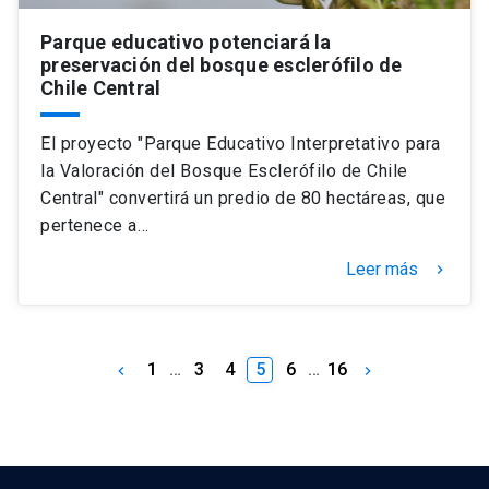
Parque educativo potenciará la
preservación del bosque esclerófilo de
Chile Central
El proyecto "Parque Educativo Interpretativo para
la Valoración del Bosque Esclerófilo de Chile
Central" convertirá un predio de 80 hectáreas, que
pertenece a…
Leer más
keyboard_arrow_right
1
…
3
4
5
6
…
16
keyboard_arrow_left
keyboard_arrow_right