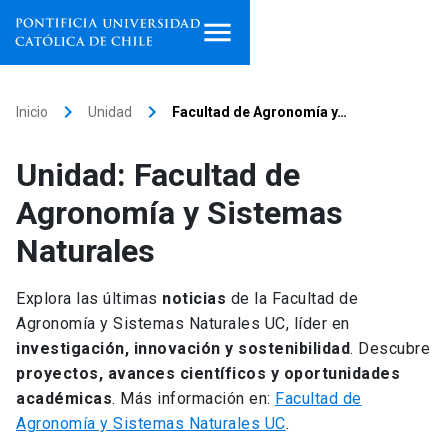
Inicio
keyboard_arrow_right
keyboard_arrow_right
Inicio
Unidad
Facultad de Agronomía y…
Programas de estudio
Unidad: Facultad de
Facultades, escuelas e
Agronomía y Sistemas
institutos
Naturales
Investigación
Explora las últimas
noticias
de la Facultad de
Internacionalización
launch
Agronomía y Sistemas Naturales UC, líder en
investigación, innovación y sostenibilidad
. Descubre
Extensión
proyectos, avances científicos y oportunidades
académicas
. Más información en:
Facultad de
Vinculación
Agronomía y Sistemas Naturales UC
.