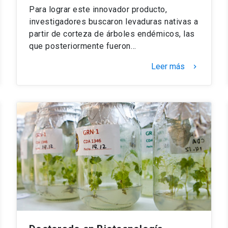
Para lograr este innovador producto,
investigadores buscaron levaduras nativas a
partir de corteza de árboles endémicos, las
que posteriormente fueron…
Leer más
keyboard_arrow_right