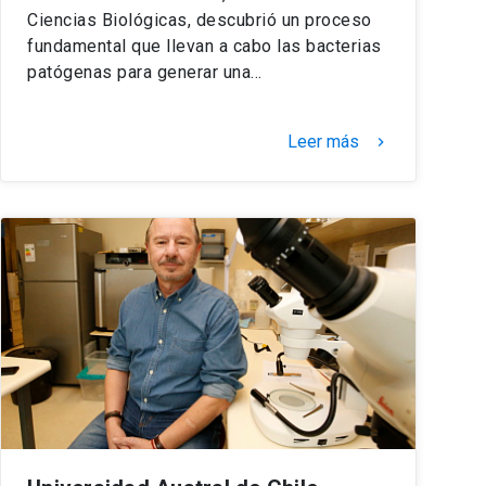
Ciencias Biológicas, descubrió un proceso
fundamental que llevan a cabo las bacterias
patógenas para generar una…
Leer más
keyboard_arrow_right