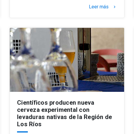
Leer más
keyboard_arrow_right
Científicos producen nueva
cerveza experimental con
levaduras nativas de la Región de
Los Ríos