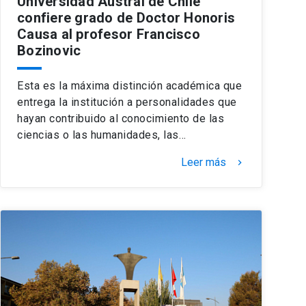
Universidad Austral de Chile
confiere grado de Doctor Honoris
Causa al profesor Francisco
Bozinovic
Esta es la máxima distinción académica que
entrega la institución a personalidades que
hayan contribuido al conocimiento de las
ciencias o las humanidades, las…
Leer más
keyboard_arrow_right