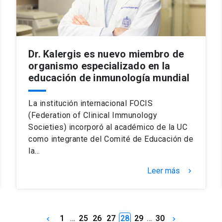
Dr. Kalergis es nuevo miembro de
organismo especializado en la
educación de inmunología mundial
La institución internacional FOCIS
(Federation of Clinical Immunology
Societies) incorporó al académico de la UC
como integrante del Comité de Educación de
la…
Leer más
keyboard_arrow_right
1
…
25
26
27
28
29
…
30
keyboard_arrow_left
keyboard_arrow_right