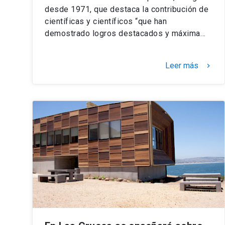
desde 1971, que destaca la contribución de
científicas y científicos “que han
demostrado logros destacados y máxima…
Leer más
keyboard_arrow_right