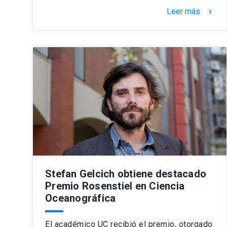
Leer más
keyboard_arrow_right
Stefan Gelcich obtiene destacado
Premio Rosenstiel en Ciencia
Oceanográfica
El académico UC recibió el premio, otorgado