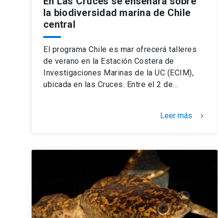
En Las Cruces se enseñará sobre
la biodiversidad marina de Chile
central
El programa Chile es mar ofrecerá talleres
de verano en la Estación Costera de
Investigaciones Marinas de la UC (ECIM),
ubicada en las Cruces. Entre el 2 de…
Leer más
keyboard_arrow_right