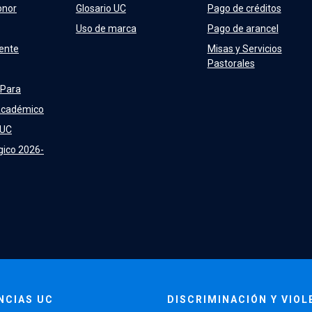
onor
Glosario UC
Pago de créditos
Uso de marca
Pago de arancel
ente
Misas y Servicios
Pastorales
 Para
Académico
 UC
gico 2026-
NCIAS UC
DISCRIMINACIÓN Y VIOL