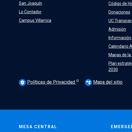
San Joaquín
Código de H
Lo Contador
Donaciones
Campus Villarrica
UC Transpar
Admisión
Información
Calendario 
Mapas de la
Plan estraté
2030
Políticas de Privacidad
Mapa del sitio
verified_user
account_tree
MESA CENTRAL
EMERGE