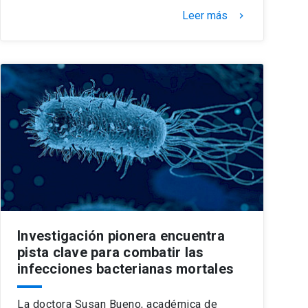
Leer más
keyboard_arrow_right
Investigación pionera encuentra
pista clave para combatir las
infecciones bacterianas mortales
La doctora Susan Bueno, académica de