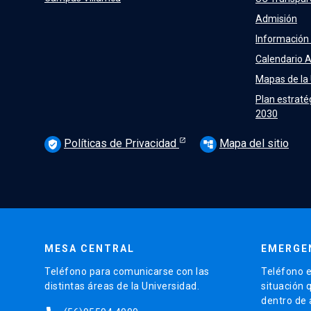
Admisión
Información
Calendario 
Mapas de la
Plan estraté
2030
Políticas de Privacidad
Mapa del sitio
verified_user
account_tree
MESA CENTRAL
EMERGE
Teléfono para comunicarse con las
Teléfono e
distintas áreas de la Universidad.
situación 
dentro de