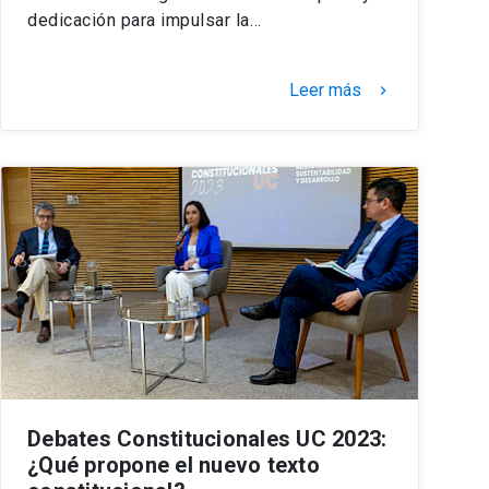
dedicación para impulsar la…
Leer más
keyboard_arrow_right
Debates Constitucionales UC 2023:
¿Qué propone el nuevo texto