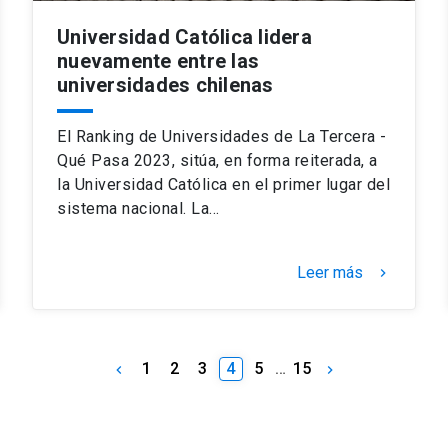
Universidad Católica lidera
nuevamente entre las
universidades chilenas
El Ranking de Universidades de La Tercera -
Qué Pasa 2023, sitúa, en forma reiterada, a
la Universidad Católica en el primer lugar del
sistema nacional. La…
Leer más
keyboard_arrow_right
1
2
3
4
5
…
15
keyboard_arrow_left
keyboard_arrow_right