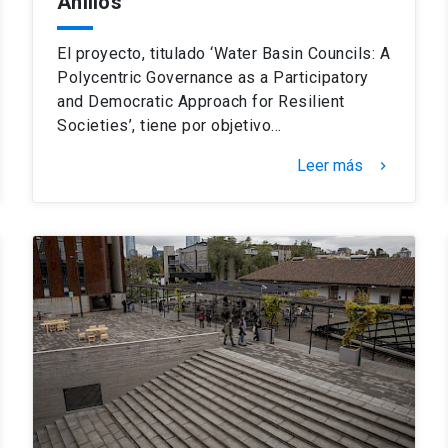
Anillos
El proyecto, titulado ‘Water Basin Councils: A
Polycentric Governance as a Participatory
and Democratic Approach for Resilient
Societies’, tiene por objetivo…
Leer más
keyboard_arrow_right