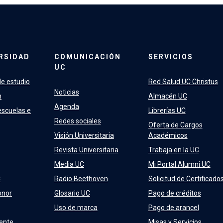
RSIDAD
COMUNICACIÓN
SERVICIOS
UC
e estudio
Red Salud UC Christus
Noticias
n
Almacén UC
Agenda
escuelas e
Librerías UC
Redes sociales
Oferta de Cargos
Visión Universitaria
Académicos
Revista Universitaria
Trabaja en la UC
Media UC
Mi Portal Alumni UC
C
Radio Beethoven
Solicitud de Certificado
onor
Glosario UC
Pago de créditos
Uso de marca
Pago de arancel
ente
Misas y Servicios