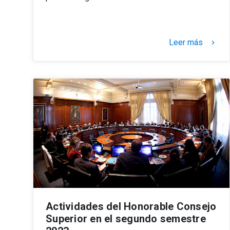
Leer más
keyboard_arrow_right
Actividades del Honorable Consejo
Superior en el segundo semestre