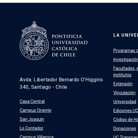
LA UNIVE
Programas d
Investigació
Facultades, 
institutos
Avda. Libertador Bernardo O’Higgins
Extensión
340, Santiago - Chile
Vinculación
Casa Central
Universidad
Campus Oriente
Ediciones U
San Joaquín
Código de H
Lo Contador
Donaciones
Campus Villarrica
UC Transpar