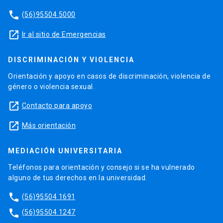
phone
(56)95504 5000
launch
Ir al sitio de Emergencias
DISCRIMINACIÓN Y VIOLENCIA
Orientación y apoyo en casos de discriminación, violencia de
género o violencia sexual.
launch
Contacto para apoyo
launch
Más orientación
MEDIACIÓN UNIVERSITARIA
Teléfonos para orientación y consejo si se ha vulnerado
alguno de tus derechos en la universidad.
phone
(56)95504 1691
phone
(56)95504 1247