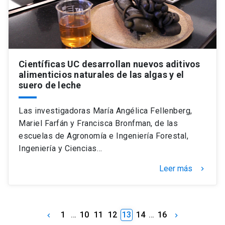
Científicas UC desarrollan nuevos aditivos
alimenticios naturales de las algas y el
suero de leche
Las investigadoras María Angélica Fellenberg,
Mariel Farfán y Francisca Bronfman, de las
escuelas de Agronomía e Ingeniería Forestal,
Ingeniería y Ciencias…
Leer más
keyboard_arrow_right
1
…
10
11
12
13
14
…
16
keyboard_arrow_left
keyboard_arrow_right