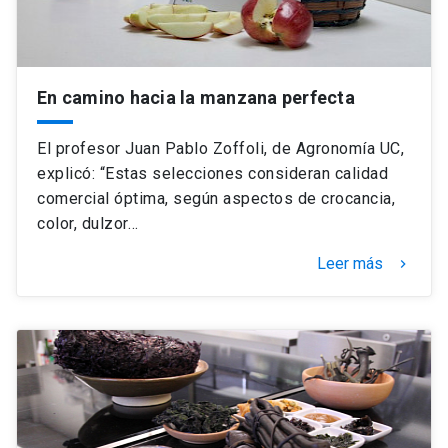
En camino hacia la manzana perfecta
El profesor Juan Pablo Zoffoli, de Agronomía UC,
explicó: “Estas selecciones consideran calidad
comercial óptima, según aspectos de crocancia,
color, dulzor…
Leer más
keyboard_arrow_right