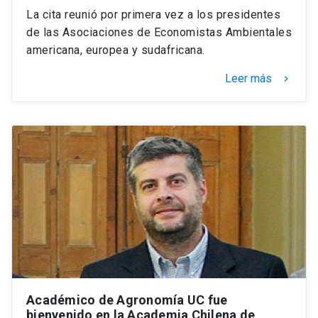
La cita reunió por primera vez a los presidentes
de las Asociaciones de Economistas Ambientales
americana, europea y sudafricana.
Leer más
keyboard_arrow_right
Académico de Agronomía UC fue
bienvenido en la Academia Chilena de