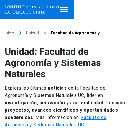
Inicio
keyboard_arrow_right
keyboard_arrow_right
Inicio
Unidad
Facultad de Agronomía y…
Programas de estudio
Unidad: Facultad de
Facultades, escuelas e
Agronomía y Sistemas
institutos
Naturales
Investigación
Explora las últimas
noticias
de la Facultad de
Internacionalización
launch
Agronomía y Sistemas Naturales UC, líder en
investigación, innovación y sostenibilidad
. Descubre
Extensión
proyectos, avances científicos y oportunidades
académicas
. Más información en:
Facultad de
Vinculación
Agronomía y Sistemas Naturales UC
.