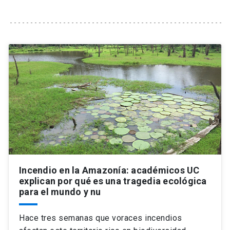
Universidad
keyboard_arrow_down
Información para
Futuros estudiantes
Go to english site
launch
Estudiantes
ACCESOS DIRECTOS
Admisión
launch
Académicos
Mi Cuenta UC
launch
Personal
Correo UC
launch
launch
Alumni
Incendio en la Amazonía: académicos UC
Mi Portal UC
launch
explican por qué es una tragedia ecológica
Padres y familia
para el mundo y nu
Medios
Biblioteca
launch
launch
Vecinos
Hace tres semanas que voraces incendios
Donaciones
launch