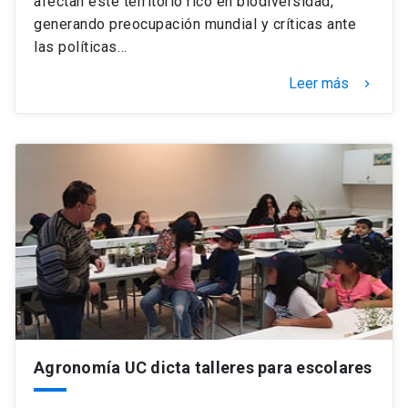
afectan este territorio rico en biodiversidad,
generando preocupación mundial y críticas ante
las políticas…
Leer más
keyboard_arrow_right
Agronomía UC dicta talleres para escolares