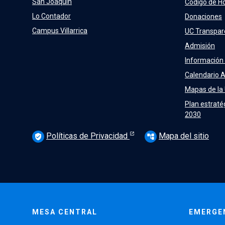
San Joaquín
Código de H
Lo Contador
Donaciones
Campus Villarrica
UC Transpar
Admisión
Información
Calendario 
Mapas de la
Plan estraté
2030
Políticas de Privacidad
Mapa del sitio
verified_user
account_tree
MESA CENTRAL
EMERGE