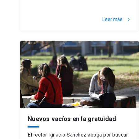
Leer más
keyboard_arrow_right
Nuevos vacíos en la gratuidad
El rector Ignacio Sánchez aboga por buscar