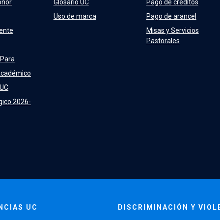
onor
Glosario UC
Pago de créditos
Uso de marca
Pago de arancel
ente
Misas y Servicios
Pastorales
 Para
Académico
 UC
gico 2026-
NCIAS UC
DISCRIMINACIÓN Y VIOL