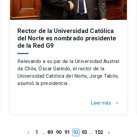
Rector de la Universidad Católica
del Norte es nombrado presidente
de la Red G9
Relevando a su par de la Universidad Austral
de Chile, Óscar Galindo, el rector de la
Universidad Católica del Norte, Jorge Tabilo,
asumió la presidencia .
Leer más
keyboard_arrow_right
1
…
89
90
91
92
93
…
102
keyboard_arrow_left
keyboard_arrow_right