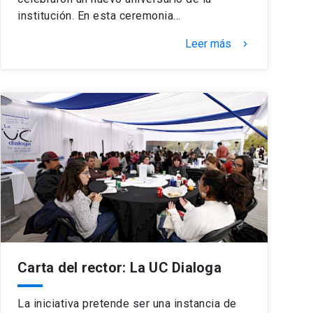
institución. En esta ceremonia…
Leer más
keyboard_arrow_right
Carta del rector: La UC Dialoga
La iniciativa pretende ser una instancia de