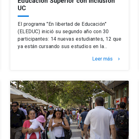
Educación Superior con Inclusión
UC
El programa "En libertad de Educación"
(ELEDUC) inició su segundo año con 30
participantes: 14 nuevas estudiantes, 12 que
ya están cursando sus estudios en la…
Leer más
keyboard_arrow_right