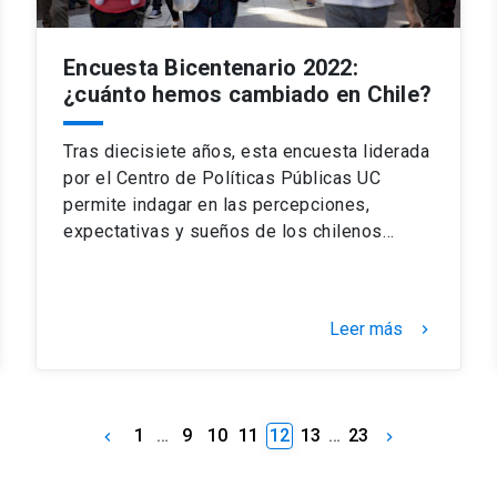
Encuesta Bicentenario 2022:
¿cuánto hemos cambiado en Chile?
Tras diecisiete años, esta encuesta liderada
por el Centro de Políticas Públicas UC
permite indagar en las percepciones,
expectativas y sueños de los chilenos…
Leer más
keyboard_arrow_right
1
…
9
10
11
12
13
…
23
keyboard_arrow_left
keyboard_arrow_right