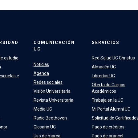
RSIDAD
COMUNICACIÓN
SERVICIOS
UC
e estudio
Red Salud UC Christus
Noticias
n
Almacén UC
Agenda
escuelas e
Librerías UC
Redes sociales
Oferta de Cargos
Visión Universitaria
Académicos
Revista Universitaria
Trabaja en la UC
Media UC
Mi Portal Alumni UC
C
Radio Beethoven
Solicitud de Certificado
onor
Glosario UC
Pago de créditos
Uso de marca
Pago de arancel