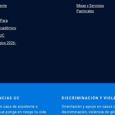
ente
Misas y Servicios
Pastorales
 Para
Académico
 UC
gico 2026-
NCIAS UC
DISCRIMINACIÓN Y VIOL
n caso de accidente o
Orientación y apoyo en casos 
que ponga en riesgo tu vida
discriminación, violencia de g