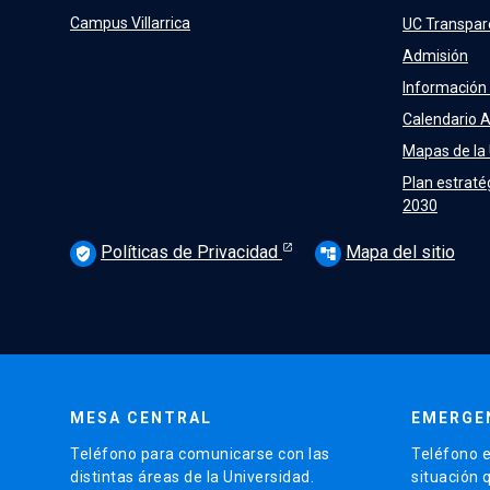
Campus Villarrica
UC Transpar
Admisión
Información
Calendario 
Mapas de la
Plan estraté
2030
Políticas de Privacidad
Mapa del sitio
verified_user
account_tree
MESA CENTRAL
EMERGE
Teléfono para comunicarse con las
Teléfono e
distintas áreas de la Universidad.
situación 