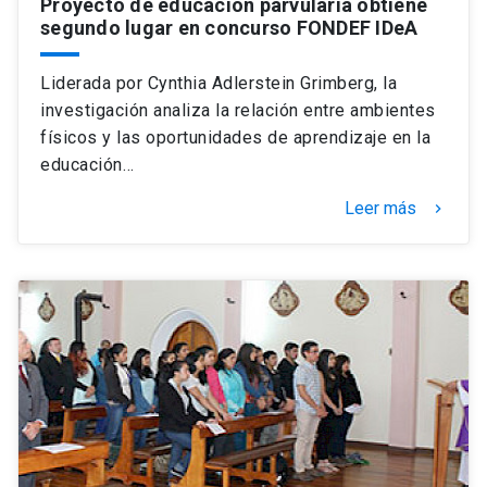
Proyecto de educación parvularia obtiene
segundo lugar en concurso FONDEF IDeA
Liderada por Cynthia Adlerstein Grimberg, la
investigación analiza la relación entre ambientes
físicos y las oportunidades de aprendizaje en la
educación…
Leer más
keyboard_arrow_right