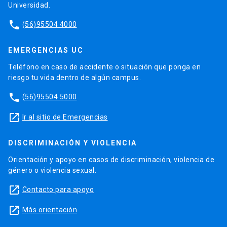
Universidad.
phone
(56)95504 4000
EMERGENCIAS UC
Teléfono en caso de accidente o situación que ponga en
riesgo tu vida dentro de algún campus.
phone
(56)95504 5000
launch
Ir al sitio de Emergencias
DISCRIMINACIÓN Y VIOLENCIA
Orientación y apoyo en casos de discriminación, violencia de
género o violencia sexual.
launch
Contacto para apoyo
launch
Más orientación