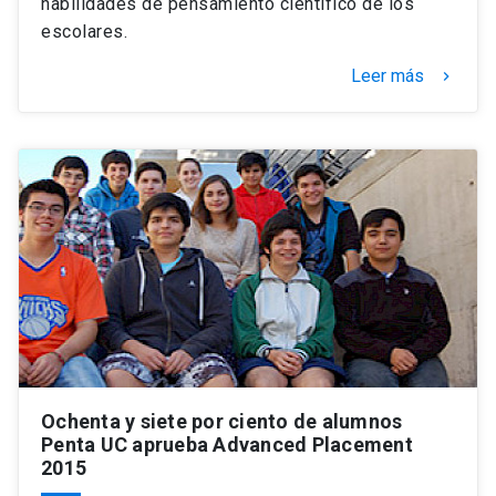
habilidades de pensamiento científico de los
escolares.
Leer más
keyboard_arrow_right
Ochenta y siete por ciento de alumnos
Penta UC aprueba Advanced Placement
2015