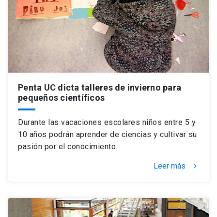
Universidad
keyboard_arrow_down
Información para
Futuros estudiantes
Go to english site
launch
Estudiantes
ACCESOS DIRECTOS
Penta UC dicta talleres de invierno para
pequeños científicos
Admisión
launch
Académicos
Mi Cuenta UC
launch
Durante las vacaciones escolares niños entre 5 y
Personal
10 años podrán aprender de ciencias y cultivar su
Correo UC
launch
pasión por el conocimiento.
launch
Alumni
Mi Portal UC
launch
Leer más
keyboard_arrow_right
Padres y familia
Medios
Biblioteca
launch
launch
Vecinos
Donaciones
launch