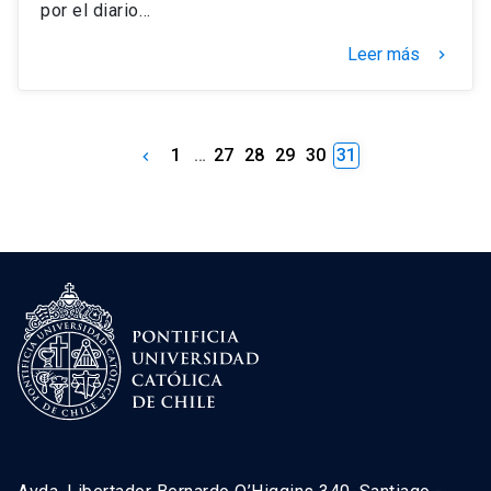
por el diario…
Leer más
keyboard_arrow_right
1
…
27
28
29
30
31
keyboard_arrow_left