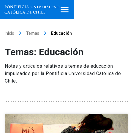
Inicio
keyboard_arrow_right
keyboard_arrow_right
Inicio
Temas
Educación
Programas de estudio
Temas: Educación
Facultades, escuelas e
institutos
Notas y artículos relativos a temas de educación
impulsados por la Pontificia Universidad Católica de
Investigación
Chile.
Internacionalización
launch
Extensión
Vinculación