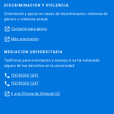
DISCRIMINACIÓN Y VIOLENCIA
Orientación y apoyo en casos de discriminación, violencia de
género o violencia sexual.
launch
Contacto para apoyo
launch
Más orientación
MEDIACIÓN UNIVERSITARIA
Teléfonos para orientación y consejo si se ha vulnerado
alguno de tus derechos en la universidad.
phone
(56)95504 1691
phone
(56)95504 1247
launch
Ir a la Oficina de Ombuds UC