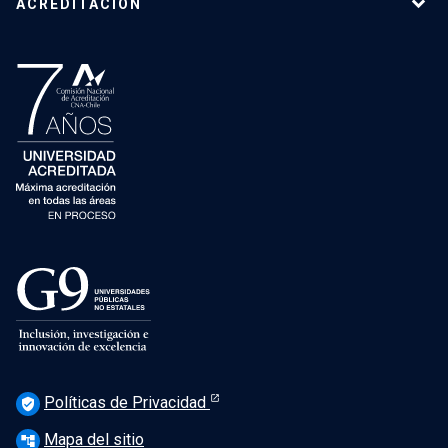
ACREDITACIÓN
Políticas de Privacidad
verified_user
Mapa del sitio
account_tree