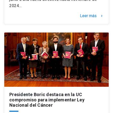
2024…
Leer más
keyboard_arrow_right
Presidente Boric destaca en la UC
compromiso para implementar Ley
Nacional del Cáncer