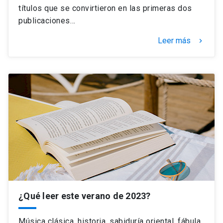
títulos que se convirtieron en las primeras dos
publicaciones…
Leer más
keyboard_arrow_right
¿Qué leer este verano de 2023?
Música clásica, historia, sabiduría oriental, fábula