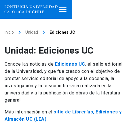
Inicio
keyboard_arrow_right
keyboard_arrow_right
Inicio
Unidad
Ediciones UC
Programas de estudio
Unidad: Ediciones UC
Facultades, escuelas e
institutos
Conoce las noticias de
Ediciones UC
, el sello editorial
de la Universidad, y que fue creado con el objetivo de
Investigación
prestar servicio editorial de apoyo a la docencia, la
investigación y la creación literaria realizada en la
Internacionalización
launch
universidad y a la publicación de obras de la literatura
general.
Extensión
Más información en el
sitio de Librerías, Ediciones y
Vinculación
Almacén UC (LEA)
.