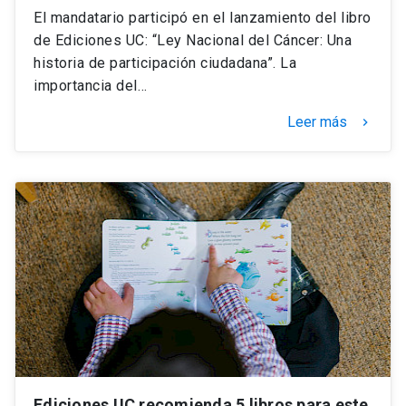
El mandatario participó en el lanzamiento del libro
de Ediciones UC: “Ley Nacional del Cáncer: Una
historia de participación ciudadana”. La
importancia del…
Leer más
keyboard_arrow_right
Ediciones UC recomienda 5 libros para este