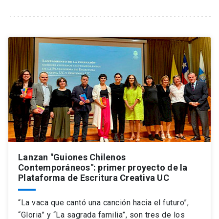
Universidad
keyboard_arrow_down
Información para
Futuros estudiantes
Go to english site
launch
Estudiantes
ACCESOS DIRECTOS
Admisión
launch
Académicos
Mi Cuenta UC
launch
Personal
Correo UC
launch
launch
Alumni
Lanzan "Guiones Chilenos
Mi Portal UC
launch
Contemporáneos": primer proyecto de la
Padres y familia
Plataforma de Escritura Creativa UC
Medios
Biblioteca
launch
launch
Vecinos
“La vaca que cantó una canción hacia el futuro”,
Donaciones
launch
“Gloria” y “La sagrada familia”, son tres de los