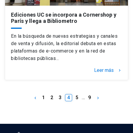
Ediciones UC se incorpora a Cornershop y
París y llega a Bibliometro
En la búsqueda de nuevas estrategias y canales
de venta y difusión, la editorial debuta en estas
plataformas de e-commerce y en la red de
bibliotecas públicas…
Leer más
keyboard_arrow_right
1
2
3
4
5
…
9
keyboard_arrow_left
keyboard_arrow_right