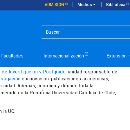
ADMISIÓN
Medios
arrow_drop_down
Biblioteca
Postgrado
 de Investigación y
Facultades
Internacionalización
Extensión
arrow_d
a de Investigación y Postgrado
, unidad responsable de
estigación
e innovación, publicaciones académicas,
versidad. Además, coordina y difunde toda la
enerado en la Pontificia Universidad Católica de Chile,
 la UC.