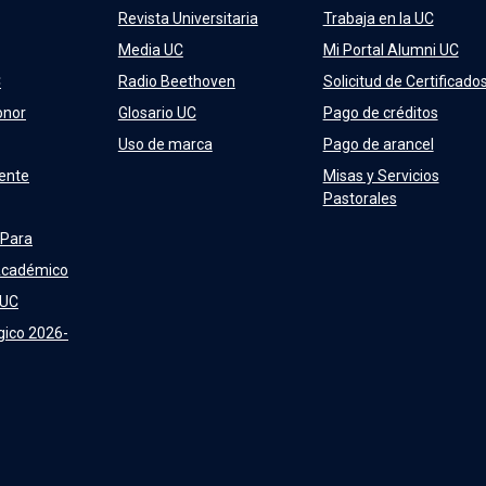
Revista Universitaria
Trabaja en la UC
Media UC
Mi Portal Alumni UC
C
Radio Beethoven
Solicitud de Certificado
onor
Glosario UC
Pago de créditos
Uso de marca
Pago de arancel
ente
Misas y Servicios
Pastorales
 Para
Académico
 UC
gico 2026-