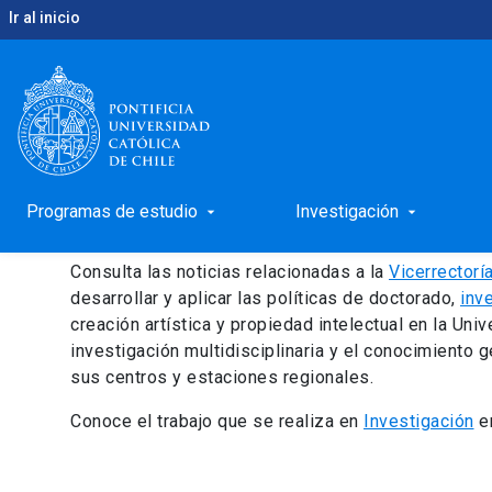
Ir al inicio
keyboard_arrow_right
keyboard_arrow_right
Inicio
Unidad
Vicerrectoría de Investigación y 
Unidad: Vicerrectoría
Postgrado
Programas de estudio
Investigación
arrow_drop_down
arrow_drop_down
Consulta las noticias relacionadas a la
Vicerrectorí
desarrollar y aplicar las políticas de doctorado,
inv
creación artística y propiedad intelectual en la Uni
investigación multidisciplinaria y el conocimiento g
sus centros y estaciones regionales.
Conoce el trabajo que se realiza en
Investigación
en