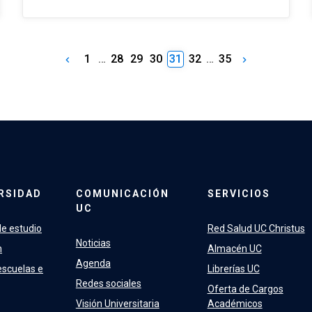
1
…
28
29
30
31
32
…
35
keyboard_arrow_left
keyboard_arrow_right
RSIDAD
COMUNICACIÓN
SERVICIOS
UC
e estudio
Red Salud UC Christus
Noticias
n
Almacén UC
Agenda
escuelas e
Librerías UC
Redes sociales
Oferta de Cargos
Visión Universitaria
Académicos