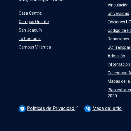
Vinculación
Casa Central
Universidad
Campus Oriente
Ediciones U
San Joaquín
Código de H
Lo Contador
Donaciones
Campus Villarrica
UC Transpar
Admisión
Información
Calendario 
Mapas de la
Plan estraté
2030
Políticas de Privacidad
Mapa del sitio
verified_user
account_tree